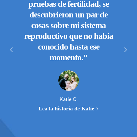
pruebas de fertilidad, se
n los
de
descubrieron un par de
lente
ay
cosas sobre mi sistema
 el
mome
reproductivo que no había
lidad
labo
conocido hasta ese
nte,
el 
momento."
 te
chado
res
e para
m
ino
e
."
Katie C.
nu
Lea la historia de Katie